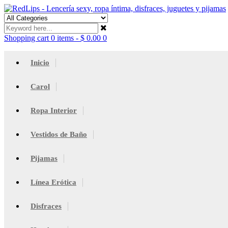
Shopping cart
0 items
-
$
0.00
0
Inicio
Carol
Ropa Interior
Vestidos de Baño
Pijamas
Línea Erótica
Disfraces