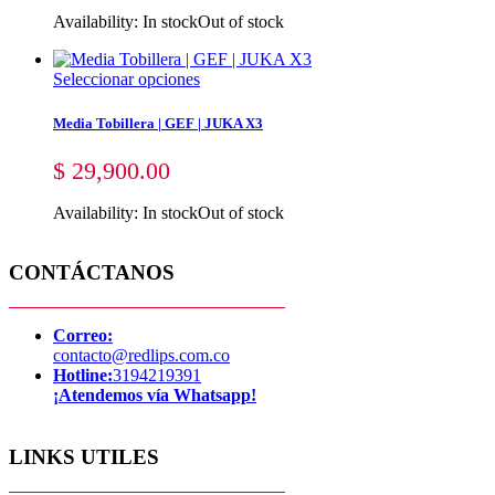
Availability:
In stock
Out of stock
Seleccionar opciones
Media Tobillera | GEF | JUKA X3
$
29,900.00
Availability:
In stock
Out of stock
CONTÁCTANOS
Correo:
contacto@redlips.com.co
Hotline:
3194219391
¡Atendemos vía Whatsapp!
LINKS UTILES