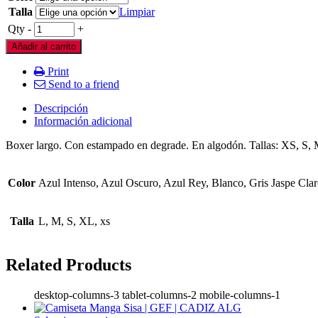
Talla
Limpiar
Qty
-
+
Añadir al carrito
Print
Send to a friend
Descripción
Información adicional
Boxer largo. Con estampado en degrade. En algodón. Tallas: X
Color
Azul Intenso, Azul Oscuro, Azul Rey, Blanco, Gris Jaspe Cla
Talla
L, M, S, XL, xs
Related Products
desktop-columns-3 tablet-columns-2 mobile-columns-1