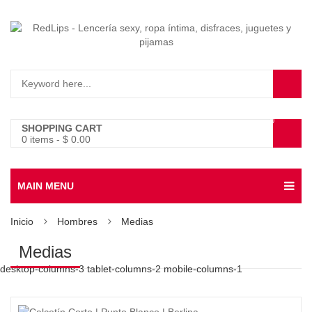
0
SHOPPING CART
0 items
-
$
0.00
MAIN MENU
Inicio
Hombres
Medias
Medias
desktop-columns-3 tablet-columns-2 mobile-columns-1