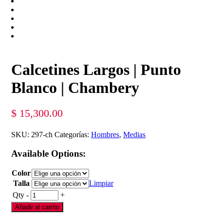
Calcetines Largos | Punto
Blanco | Chambery
$
15,300.00
SKU:
297-ch
Categorías:
Hombres
,
Medias
Available Options:
Color
Talla
Limpiar
Qty
-
+
Añadir al carrito