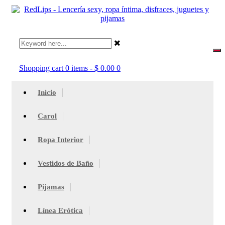
Shopping cart
0 items
-
$
0.00
0
Inicio
Carol
Ropa Interior
Vestidos de Baño
Pijamas
Línea Erótica