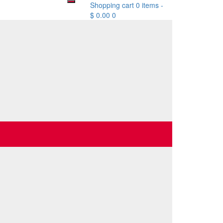
Shopping cart
0 items
-
$
0.00
0