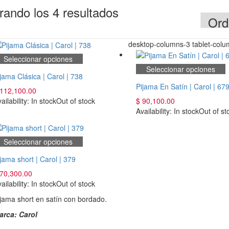
rando los 4 resultados
desktop-columns-3 tablet-col
Seleccionar opciones
Seleccionar opciones
jama Clásica | Carol | 738
Pijama En Satín | Carol | 67
112,100.00
ailability:
In stock
Out of stock
$
90,100.00
Availability:
In stock
Out of st
Seleccionar opciones
jama short | Carol | 379
70,300.00
ailability:
In stock
Out of stock
jama short en satín con bordado.
arca: Carol