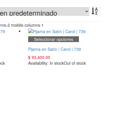
umns-2 mobile-columns-1
Seleccionar opciones
9
Pijama en Satín | Carol | 739
$
93,400.00
ock
Availability:
In stock
Out of stock