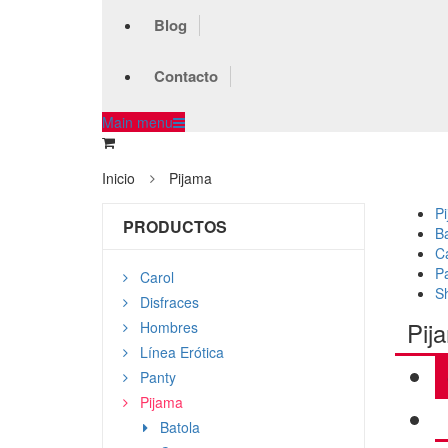
Blog
Contacto
Main menu
Inicio
Pijama
P
PRODUCTOS
Ba
C
P
Carol
S
Disfraces
Pij
Hombres
Línea Erótica
Panty
Pijama
Batola