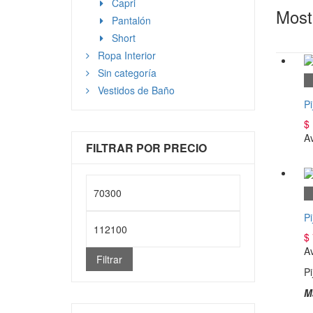
Capri
Most
Pantalón
Short
Ropa Interior
Sin categoría
Vestidos de Baño
Pi
$
Av
FILTRAR POR PRECIO
Precio
mínimo
Pi
Precio
$
máximo
Av
Filtrar
Pi
M