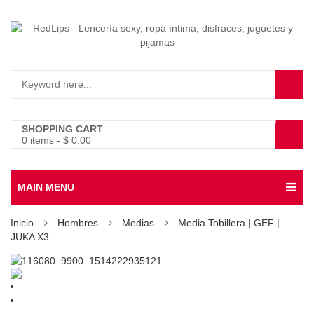
0
SHOPPING CART
0 items
-
$
0.00
MAIN MENU
Inicio
Hombres
Medias
Media Tobillera | GEF |
JUKA X3