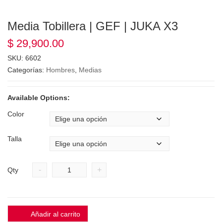
Media Tobillera | GEF | JUKA X3
$
29,900.00
SKU:
6602
Categorías:
Hombres
,
Medias
Available Options:
Color
Talla
-
+
Qty
Añadir al carrito