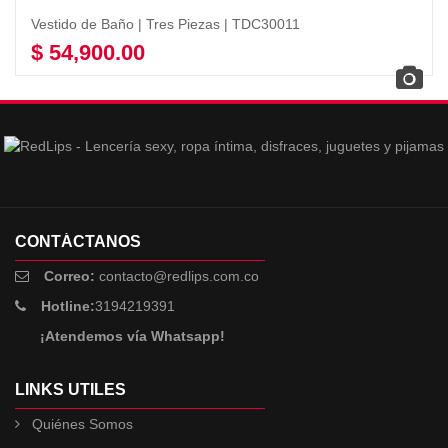
Vestido de Baño | Tres Piezas | TDC30011
$
54,900.00
Seleccionar opciones
CONTÁCTANOS
Correo:
contacto@redlips.com.co
Hotline:
3194219391
¡Atendemos vía Whatsapp!
LINKS UTILES
Quiénes Somos