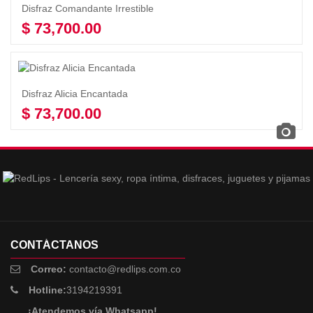
Disfraz Comandante Irrestible
$
73,700.00
Añadir al carrito
Disfraz Alicia Encantada
$
73,700.00
Añadir al carrito
CONTÁCTANOS
Correo:
contacto@redlips.com.co
Hotline:
3194219391
¡Atendemos vía Whatsapp!