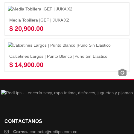
Media Tobillera |GEF | JUKA X2
$
20,900.00
Seleccionar opciones
Calcetines Largos | Punto Blanco |Puño Sin Elástico
$
14,900.00
Seleccionar opciones
CONTÁCTANOS
Correo:
contacto@redlips.com.co